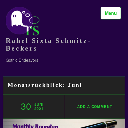
Skip
to
Menu
content
Rahel Sixta Schmitz-
Beckers
Gothic Endeavors
Monatsrückblick: Juni
30
JUNI
ADD A COMMENT
2021