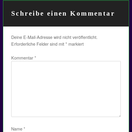
g
s
Schreibe einen Kommentar
n
a
Deine E-Mail-Adresse wird nicht veröffentlicht.
v
Erforderliche Felder sind mit
*
markiert
i
Kommentar
*
g
a
t
i
o
n
Name
*