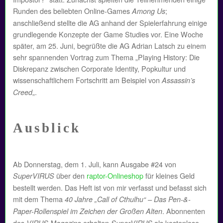
Runden des beliebten Online-Games
;
Among Us
anschließend stellte die AG anhand der Spielerfahrung einige
grundlegende Konzepte der Game Studies vor. Eine Woche
später, am 25. Juni, begrüßte die AG Adrian Latsch zu einem
sehr spannenden Vortrag zum Thema „Playing History: Die
Diskrepanz zwischen Corporate Identity, Popkultur und
wissenschaftlichem Fortschritt am Beispiel von
Assassin’s
„.
Creed
Ausblick
Ab Donnerstag, dem 1. Juli, kann Ausgabe #24 von
über den
raptor-Onlineshop
für kleines Geld
SuperVIRUS
bestellt werden. Das Heft ist von mir verfasst und befasst sich
mit dem Thema
40 Jahre „Call of Cthulhu“ – Das Pen-&-
. Abonnenten
Paper-Rollenspiel im Zeichen der Großen Alten
des
-Magazins erhalten
als kostenlose
VIRUS
SuperVIRUS