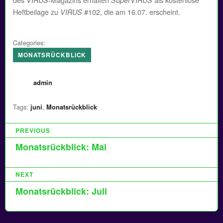
Heftbeilage zu
#102, die am 16.07. erscheint.
VIRUS
Categories:
MONATSRÜCKBLICK
Author
admin
Tags:
,
juni
Monatsrückblick
B
PREVIOUS
e
Monatsrückblick: Mai
i
NEXT
t
Monatsrückblick: Juli
r
a