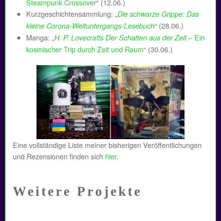
Steampunk Crossover
“ (12.06.)
Kurzgeschichtensammlung: „
Die schwarze Grippe: Das
“ (28.06.)
kleine Corona-Weltuntergangs-Lesebuch
Manga: „
– Ein
H. P. Lovecrafts Der Schatten aus der Zeit
kosmischer Trip durch Zeit und Raum
“ (30.06.)
Eine vollständige Liste meiner bisherigen Veröffentlichungen
und Rezensionen finden sich
hier
.
Weitere Projekte