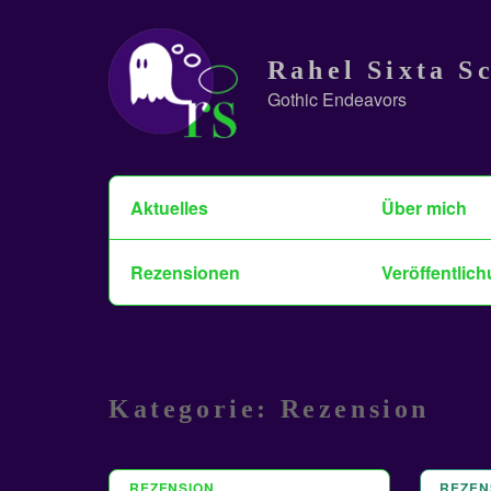
Skip
to
Rahel Sixta S
content
Gothic Endeavors
Suchen
Aktuelles
Über mich
nach:
Rezensionen
Veröffentlich
Kategorie:
Rezension
REZENSION
24 OKT. 2024
REZEN
8 OKT.