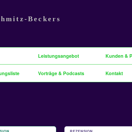
chmitz-Beckers
Leistungsangebot
Kunden & P
ungsliste
Vorträge & Podcasts
Kontakt
SION
 2024
REZENSION
27 SEP. 2024