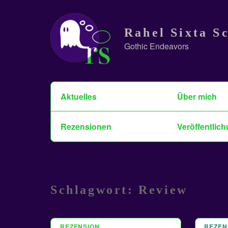
Skip
to
Rahel Sixta S
content
Gothic Endeavors
Suchen
Aktuelles
Über mich
nach:
Rezensionen
Veröffentlich
Schlagwort:
Review
REZENSION
24 OKT. 2024
REZEN
8 OKT.