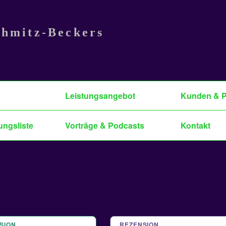
chmitz-Beckers
Leistungsangebot
Kunden & P
ungsliste
Vorträge & Podcasts
Kontakt
SION
 2024
REZENSION
27 SEP. 2024