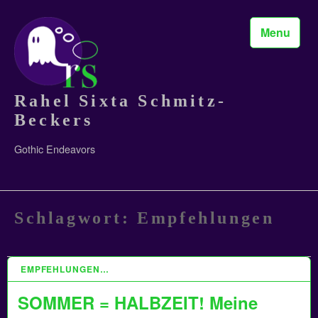
Skip
to
Menu
content
Rahel Sixta Schmitz-
Beckers
Gothic Endeavors
Schlagwort:
Empfehlungen
EMPFEHLUNGEN…
4 JULI 2022
SOMMER = HALBZEIT! Meine